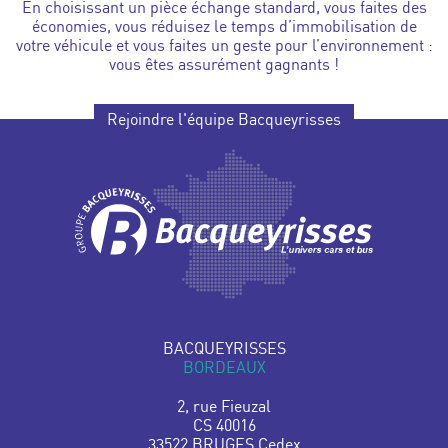
En choisissant un pièce échange standard, vous faites des
économies, vous réduisez le temps d’immobilisation de
votre véhicule et vous faites un geste pour l’environnement :
vous êtes assurément gagnants !
Rejoindre l'équipe Bacqueyrisses
BACQUEYRISSES
BORDEAUX
2, rue Fieuzal
CS 40016
33522 BRUGES Cedex